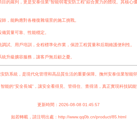
務項目的羅列，更是安泰佳業“智能弱電安防工程”綜合實力的體現。其核心
程師，能夠應對各種復雜場景的施工挑戰。
設備質量可靠、性能穩定。
統調試、用戶培訓，全程標準化作業，保證工程質量和后期維護便利性。
系統升級擴容服務，讓客戶無后顧之憂。
能安防系統，是現代化管理和高品質生活的重要保障。撫州安泰佳業智能
智能的“安全長城”，讓安全看得見、管得住、查得清，真正實現科技賦
更新時間：2026-08-08 01:45:57
如若轉載，請注明出處：http://www.qq0b.cn/product/85.html