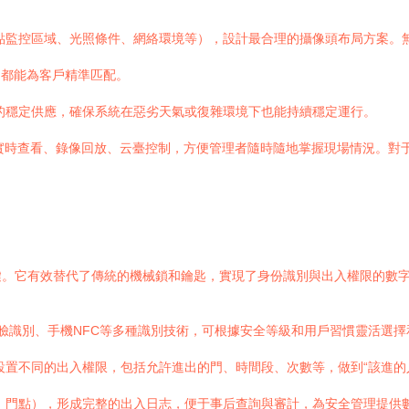
點監控區域、光照條件、網絡環境等），設計最合理的攝像頭布局方案。
，都能為客戶精準匹配。
的穩定供應，確保系統在惡劣天氣或復雜環境下也能持續穩定運行。
實時查看、錄像回放、云臺控制，方便管理者隨時隨地掌握現場情況。對
鍵。它有效替代了傳統的機械鎖和鑰匙，實現了身份識別與出入權限的數
人臉識別、手機NFC等多種識別技術，可根據安全等級和用戶習慣靈活選
置不同的出入權限，包括允許進出的門、時間段、次數等，做到“該進的
、門點），形成完整的出入日志，便于事后查詢與審計，為安全管理提供