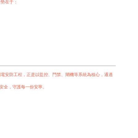
優勢在于：
弱電安防工程，正是以監控、門禁、閘機等系統為核心，通過
能安全，守護每一份安寧。